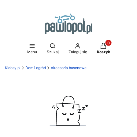
Produkty w koszy
Otwórz wyszukiwarkę
Menu
Szukaj
Zaloguj się
Koszyk
Kidosy.pl
Dom i ogród
Akcesoria basenowe