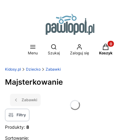
Produkty w koszy
Otwórz wyszukiwarkę
Menu
Szukaj
Zaloguj się
Koszyk
Kidosy.pl
Dziecko
Zabawki
Majsterkowanie
Zabawki
Filtry
Produkty:
8
Lista produktów
Sortowanie: