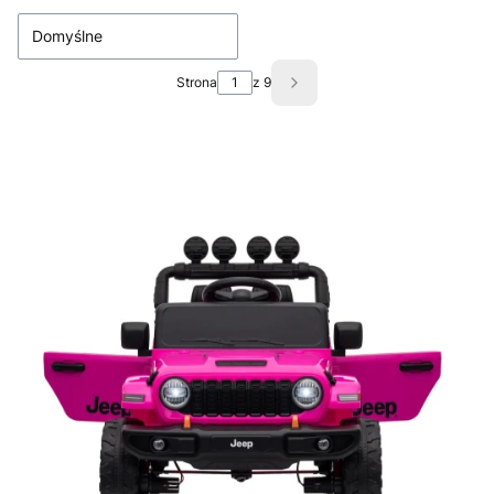
Domyślne
Strona
z 9
Następne produkty