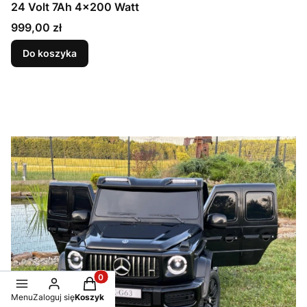
24 Volt 7Ah 4x200 Watt
Cena
999,00 zł
Do koszyka
Produkty w koszyku: 0. Zobacz szczegóły
Menu
Zaloguj się
Koszyk