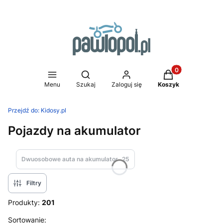
Produkty w koszy
Otwórz wyszukiwarkę
Menu
Szukaj
Zaloguj się
Koszyk
Przejdź do:
Kidosy.pl
Pojazdy na akumulator
Dwuosobowe auta na akumulator
25
Filtry
Produkty:
201
Lista produktów
Sortowanie: