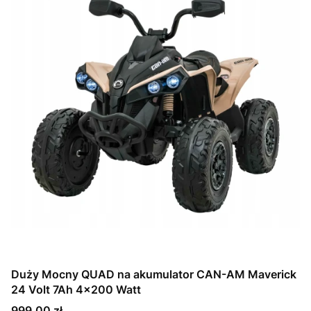
Duży Mocny QUAD na akumulator CAN-AM Maverick
24 Volt 7Ah 4x200 Watt
Cena
999,00 zł