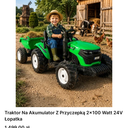
Traktor Na Akumulator Z Przyczepką 2x100 Watt 24V
Łopatka
Cena
1 499,00 zł