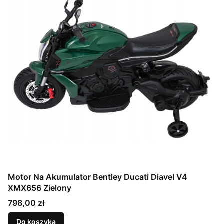
Motor Na Akumulator Bentley Ducati Diavel V4
XMX656 Zielony
Cena
798,00 zł
Do koszyka