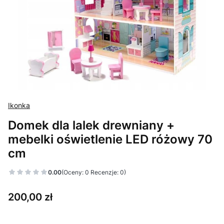
Ikonka
Domek dla lalek drewniany +
mebelki oświetlenie LED różowy 70
cm
0.00
(Oceny: 0 Recenzje: 0)
Cena
200,00 zł