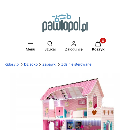
Produkty w koszy
Otwórz wyszukiwarkę
Menu
Szukaj
Zaloguj się
Koszyk
Kidosy.pl
Dziecko
Zabawki
Zdalnie sterowane