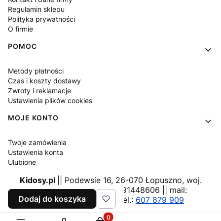
Regulamin sklepu
Polityka prywatności
O firmie
POMOC
Metody płatności
Czas i koszty dostawy
Zwroty i reklamacje
Ustawienia plików cookies
MOJE KONTO
Twoje zamówienia
Ustawienia konta
Ulubione
Kidosy.pl
|| Podewsie 16, 26-070 Łopuszno, woj.
świętokrzyskie, NIP: 9591448606 || mail:
Dodaj do koszyka
pawlopol@gmail.com
tel.:
607 879 909