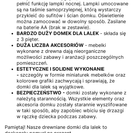
pełnić funkcję lampki nocnej. Lampki umocowane
są na taśmie samoprzylepnej, którą wystarczy
przykleić do sufitów i ścian domku. Oświetlenie
można zamocować w dowolny sposób. Zasilane
na baterie AA (brak w zestawie).
BARDZO DUŻY DOMEK DLA LALEK
- składa się
z 3 pięter.
DUŻA LICZBA AKCESORIÓW
- mebelki
wykonane z drewna dają nieorganiczne
możliwości zabawy i aranżacji poszczególnych
pomieszczeń.
ESTETYCZNE I SOLIDNE WYKONANIE
-
szczegóły w formie miniaturek mebelków oraz
kolorowe grafiki zachwycają
i sprawiają, że
domki dla lalek są wyjątkowe.
BEZPIECZEŃSTWO -
domki zostały wykonane z
należytą starannością. Wszystkie elementy oraz
akcesoria domku zostały starannie wyszlifowane
w taki sposób, aby zapobiec wbiciu się drzazgi
w rączkę dziecka podczas zabawy.
Pamiętaj! Nasze drewniane domki dla lalek to
doskonały pomysł na prezent.