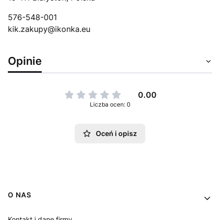
576-548-001
kik.zakupy@ikonka.eu
Opinie
0.00
Liczba ocen: 0
Oceń i opisz
Linki w stopce
O NAS
Kontakt i dane firmy