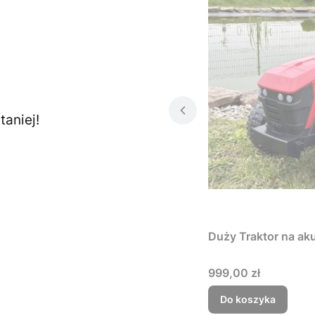
aniej!
Duży Traktor na ak
Cena
999,00 zł
Do koszyka