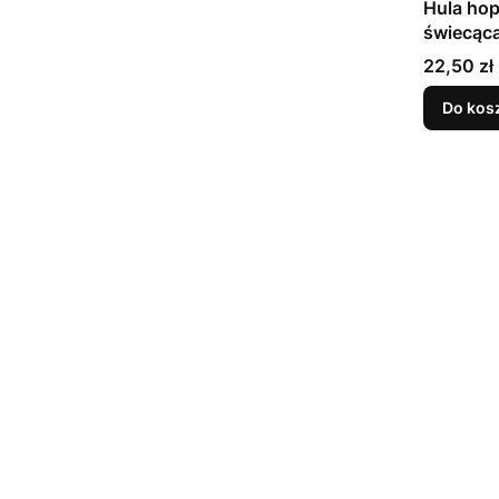
Hula hop
świecąca
Cena
22,50 zł
Do kos