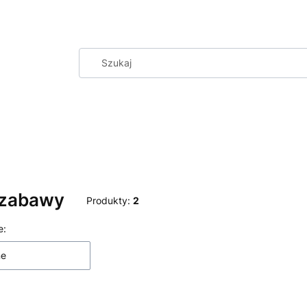
 zabawy
Produkty:
2
 produktów
e:
ne