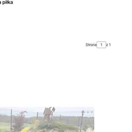
 piłka
Strona
z 1